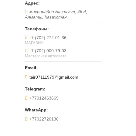
микрорайон Баянауыл, 46 А,
Алматы, Казахстан
+7 (702) 272-01-36
МАГАЗИН
+7 (702) 000-79-03
Мастерская автосвета
tair07111979@gmail.com
+77012463669
+77022720136