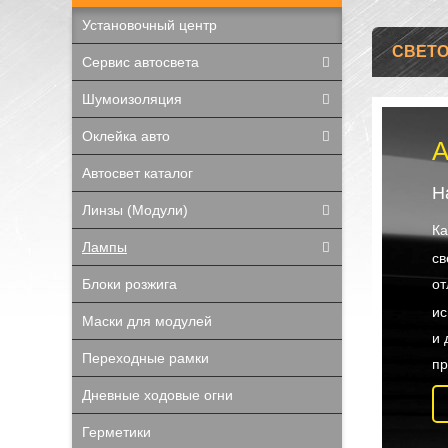
Установочный центр
СВЕТ
Сервис автосвета
Шумоизоляция
Оклейка авто
А
Автосвет каталог
Н
Линзы (Модули)
Ка
Лампы
св
от
Блоки розжига
ис
Маски для модулей
и 
Переходные рамки
пр
Дневные ходовые огни
Герметики