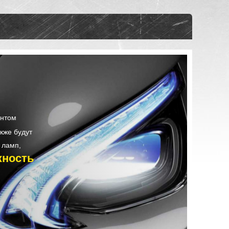
ентом
кже будут
 ламп,
жность