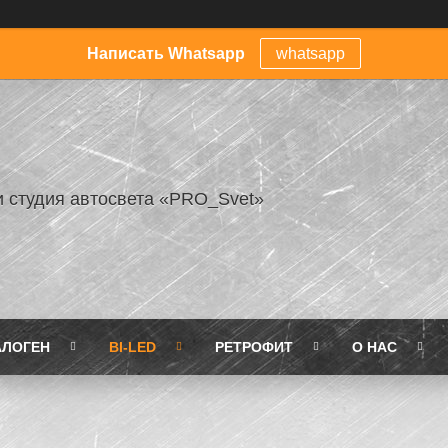
Написать Whatsapp
whatsapp
и студия автосвета «PRO_Svet»
АЛОГЕН
BI-LED
РЕТРОФИТ
О НАС