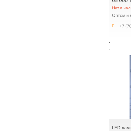
65 000 
Нет в на
Оптом и 
+7 (7
LED ламп