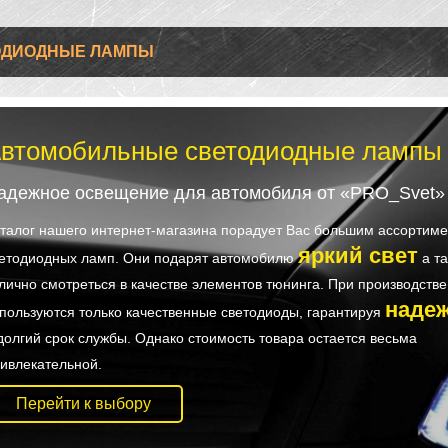
ОДИОДНЫЕ ЛАМПЫ
втомобильные светодиодные лампы
адежное освещение для автомобиля от «PRO_Svet»
талог нашего интернет-магазина порадует Вас большим ассортим
яркий свет
етодиодных ламп. Они подарят автомобилю
а та
лично смотреться в качестве элементов тюнинга. При производстве
наде
пользуются только качественные светодиоды, гарантируя
долгий срок службы. Однако стоимость товара остается весьма
ивлекательной.
Перейти к выбору