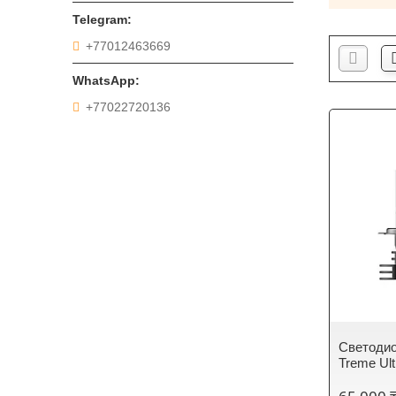
+77012463669
+77022720136
Светодио
Treme Ult