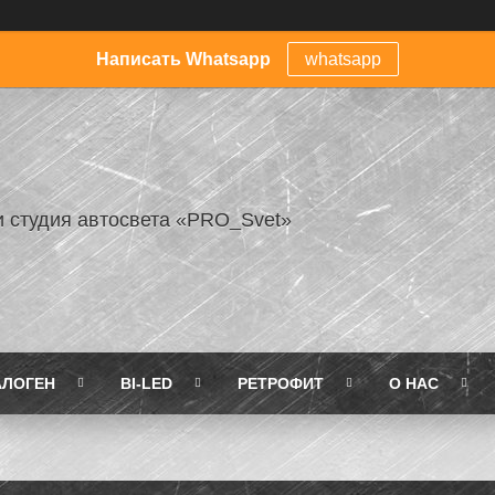
Написать Whatsapp
whatsapp
и студия автосвета «PRO_Svet»
АЛОГЕН
BI-LED
РЕТРОФИТ
О НАС