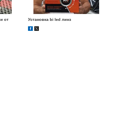
и от
Установка bi led линз