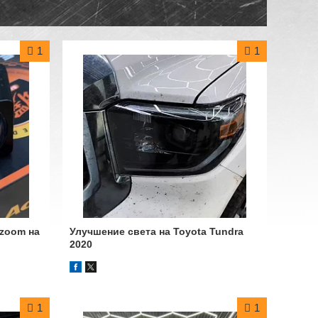
1
1
Azoom на
Улучшение света на Toyota Tundra
2020
1
1