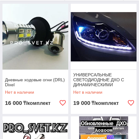
во время езды на автомобиле, на транспортном
средстве необходимо установить дневные ходовые огни
(ДХО). Купить в Алматы осветительные приборы по
максимально выгодной стоимости можно в компании
PRO_Svet. Дневные ходовые огни позволят Вам
выделить свое транспортное средство в общем потоке
риск
автомобилей и существенно уменьшить
возникновения дорожно-транспортных происшествий.
Перейти к выбору
УНИВЕРСАЛЬНЫЕ
Дневные ходовые огни (DRL)
СВЕТОДИОДНЫЕ ДХО С
Dixel
ДИНАМИЧЕСКИМИ
УКАЗАТЕЛЯМИ ПОВОРОТОВ
Нет в наличии
Нет в наличии
16 000
19 000
₸/комплект
₸/комплект