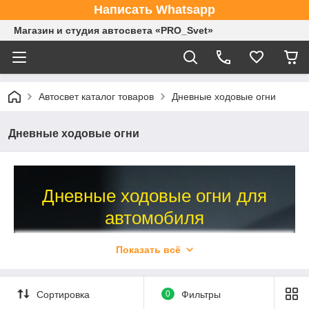
Написать Whatsapp
Магазин и студия автосвета «PRO_Svet»
Автосвет каталог товаров
Дневные ходовые огни
Дневные ходовые огни
Дневные ходовые огни для
автомобиля
Качественный автосвет от лучших
Показать всё
производителей
мер
Сортировка
0
Фильтры
Для обеспечения дополнительных
безопасности