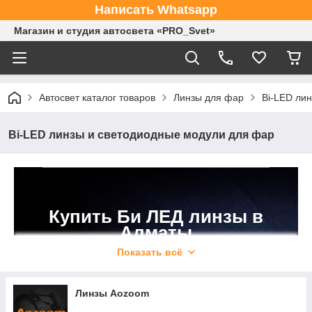
Написать Whatsapp
Магазин и студия автосвета «PRO_Svet»
Автосвет каталог товаров
Линзы для фар
Bi-LED ли
Bi-LED линзы и светодиодные модули для фар
Купить Би ЛЕД линзы в
Алматы
Показать всё
Магазин автосвета: Алматы, мкр Баянауыл, 46а
+7 (702) 272-01-36
Линзы Aozoom