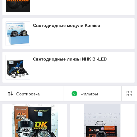
WhatsApp
Светодиодные модули Kamiso
Светодиодные линзы NHK Bi-LED
Би Лед линзы 3800K
Би Лед линзы 4300K
Би Лед линзы 5500K
Bi LED линзы Aozoom
Линзы для ближнего света
Линзы для дальнего света
Линзы bi LED 2.8 дюйма
Линзы bi LED 3 дюйма
Установка би лед линз
Замена штатных линз в фарах
Би Лед линзы нейтральный белый
Сортировка
0
Фильтры
Би линзы для ПТФ
Би ЛЕД h4
Линзы для противотуманных фар
Линзы для Hyundai
Би Лед линзы для Chevrolet
Bi LED линзы для Kia
Линзы для Jetour
Би Лед линзы для Chery
Bi LED линзы для Haval
Линзы для Changan
Би Лед линзы для Toyota
Bi LED линзы для Geely
Линзы для JAC
Би Лед линзы для BYD
Bi LED линзы для Skoda
Линзы для Mitsubishi
Би Лед линзы для Ford