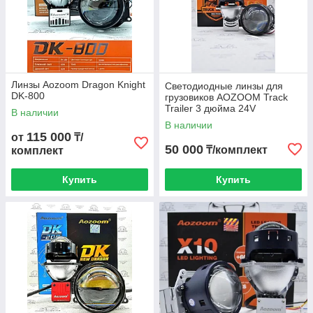
Bi LED линзы для Honda
Линзы для Nissan
Би Лед линзы для Mazda
Bi LED линзы для Renault
Линзы для Peugeot
Би Лед линзы для Mercedes-Benz
Линзы Aozoom Dragon Knight
Cветодиодные линзы для
DK-800
грузовиков AOZOOM Track
Trailer 3 дюйма 24V
В наличии
В наличии
115 000
от
₸/
50 000
₸/комплект
комплект
Купить
Купить