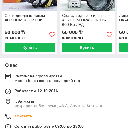
Светодиодные линзы
Светодиодные линзы
Лин
AOZOOM X 5 5500k
AOZOOM DRAGON DK-
DK-4
600 Би ЛЕД
50 000
60 000
60 
₸/
₸/
комплект
комплект
ком
Купить
Купить
О нас
Рейтинг не сформирован
Менее 5 отзывов за последний год
Работает с 12.10.2016
г. Алматы
микрорайон Баянауыл, 46 А, Алматы, Казахстан
Контакты
Сегодня работает с 09:00 до 18:00