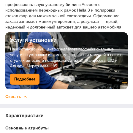
профессиональную установку би линз Aozoom с
использованием переходных рамок Hella 3 и полировки
стекол фар для максимальной светоотдачи. Оформление
заказа занимает минимум времени, а результат — яркий,
надежный и долговечный автосвет для вашего автомобиля.
Услуги установки
Наш установочный центр предлагает профессиональные
услуги по установке и ремонту фар, линз и модулей в наших
студиях автосвета по адресам: Алматы, Жандосова, 102 и
Алматы, Муратбаева, 195.
Подробнее
Скрыть
Характеристики
Основные атрибуты