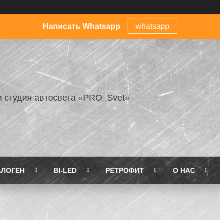
Написать Whatsapp
whatsapp
и студия автосвета «PRO_Svet»
АЛОГЕН
BI-LED
РЕТРОФИТ
О НАС