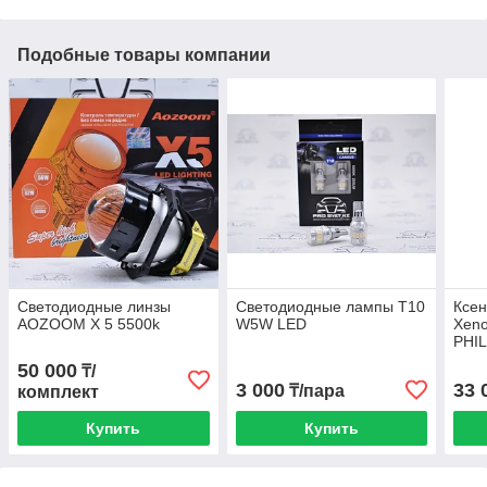
Подобные товары компании
Светодиодные линзы
Светодиодные лампы T10
Ксе
AOZOOM X 5 5500k
W5W LED
Xeno
PHIL
50 000
₸/
3 000
33 
₸/пара
комплект
Купить
Купить