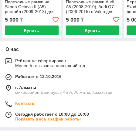
Переходные рамки на
Переходные рамки Audi
Пер
Skoda Octavia II (A5)
A5 (2008-2010), Audi Q7
Skod
рестайл (2009-2013) для
(2006-2015) c Valeo для
доре
установки модулей Hella
установки модулей Hella
13 д
5 000
5 000
5 0
₸
₸
3/3R
3/3R
Hell
Купить
Купить
О нас
Рейтинг не сформирован
Менее 5 отзывов за последний год
Работает с 12.10.2016
г. Алматы
микрорайон Баянауыл, 46 А, Алматы, Казахстан
Контакты
Сегодня работает с 10:00 до 16:00
Показать весь график работы