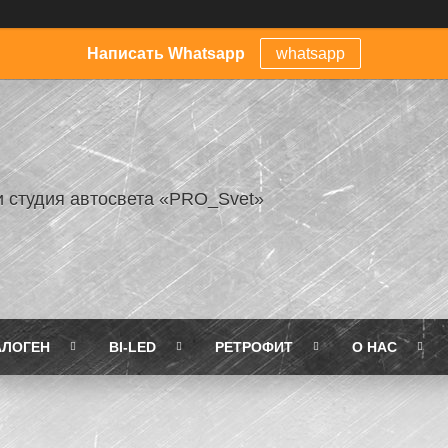
Написать Whatsapp
whatsapp
и студия автосвета «PRO_Svet»
АЛОГЕН
BI-LED
РЕТРОФИТ
О НАС