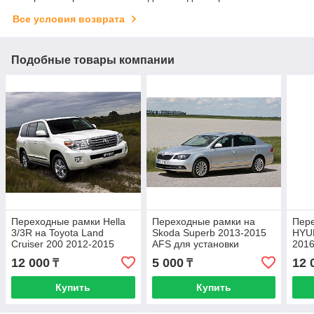
Все условия возврата
Подобные товары компании
Переходные рамки Hella
Переходные рамки на
Пер
3/3R на Toyota Land
Skoda Superb 2013-2015
HYUN
Cruiser 200 2012-2015
AFS для установки
2016
Lexus LX570 High Light
модулей Hella 3/3R
12 000
5 000
12 
₸
₸
Lexus LS460 High
Купить
Купить