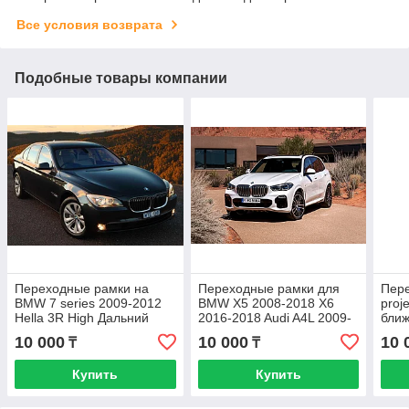
Все условия возврата
Подобные товары компании
Переходные рамки на
Переходные рамки для
Пер
BMW 7 series 2009-2012
BMW X5 2008-2018 X6
proj
Hella 3R High Дальний
2016-2018 Audi A4L 2009-
ближ
2017 c Bosch на HELLA
F30 
10 000
10 000
10 
₸
₸
3/3R
R
Купить
Купить