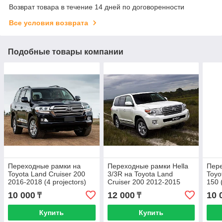
Возврат товара в течение 14 дней по договоренности
Все условия возврата
Подобные товары компании
Переходные рамки на
Переходные рамки Hella
Пер
Toyota Land Cruiser 200
3/3R на Toyota Land
Toyo
2016-2018 (4 projectors)
Cruiser 200 2012-2015
150 
High Light Halogen Hella
Lexus LX570 High Light
Hell
10 000
12 000
10 
₸
₸
3R
Lexus LS460 High
Купить
Купить