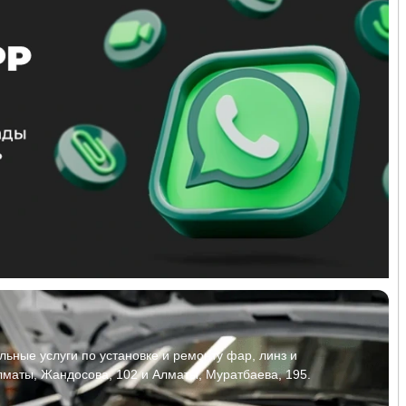
ьные услуги по установке и ремонту фар, линз и
лматы, Жандосова, 102 и Алматы, Муратбаева, 195.