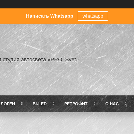
Написать Whatsapp
whatsapp
и студия автосвета «PRO_Svet»
АЛОГЕН
BI-LED
РЕТРОФИТ
О НАС