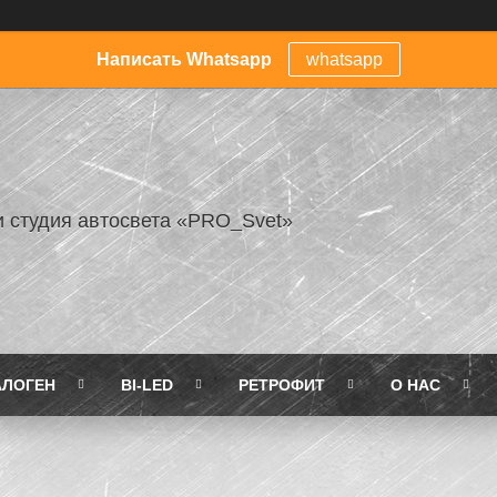
Написать Whatsapp
whatsapp
и студия автосвета «PRO_Svet»
АЛОГЕН
BI-LED
РЕТРОФИТ
О НАС