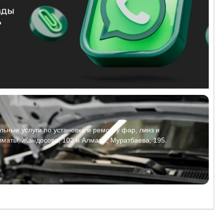
ьные услуги по установке и ремонту фар, линз и
лматы, Жандосова, 102 и Алматы, Муратбаева, 195.