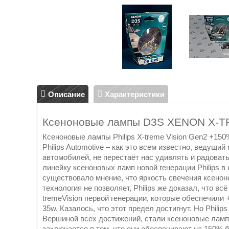
Описание
Характеристики
Ксеноновые лампы D3S XENON X-TR
Ксеноновые лампы Philips X-treme Vision Gen2 +150
Philips Automotive – как это всем известно, ведущ
автомобилей, не перестаёт нас удивлять и радоват
линейку ксеноновых ламп новой генерации Philips в
существовало мнение, что яркость свечения ксено
технология не позволяет, Philips же доказал, что 
tremeVision первой генерации, которые обеспечили
35w. Казалось, что этот предел достигнут. Но Phil
Вершиной всех достижений, стали ксеноновые лампы 
заключается в том, что они обеспечивают на 150% 