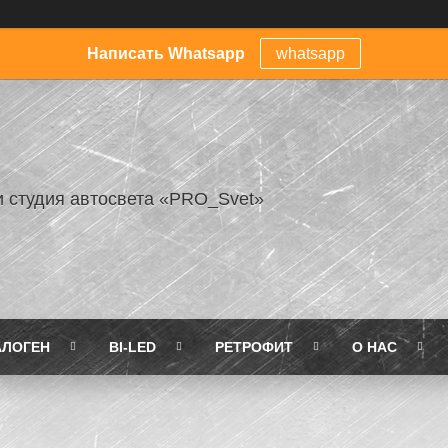
Написать Whatsapp
whatsapp
и студия автосвета «PRO_Svet»
АЛОГЕН
BI-LED
РЕТРОФИТ
О НАС