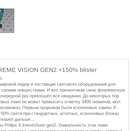
EME VISION GEN2 +150% blister
%
ий мировой лидер и поставщик светового оборудования для
ь своими новшествами. И вот, презентовав свою флагманскую
 очередной раз превзошёл все ожидания. До некоторых пор
новых ламп не может превысить отметку 3400 люменов, мол
всё возможно. Первым прорывом были ксеноновые лампы X-
 +50% света при стандартных, штатных, ксеноновых блоках
ips пошёл дальше…
Philips X-tremeVision gen2. Уникальность этих ламп
больше света, чем стандартные ксеноновые лампы, которые