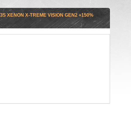
 XENON X-TREME VISION GEN2 +150%