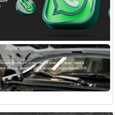
ьные услуги по установке и ремонту фар, линз и
лматы, Жандосова, 102 и Алматы, Муратбаева, 195.