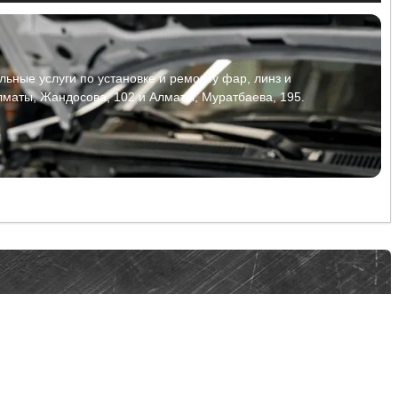
ьные услуги по установке и ремонту фар, линз и
лматы, Жандосова, 102 и Алматы, Муратбаева, 195.