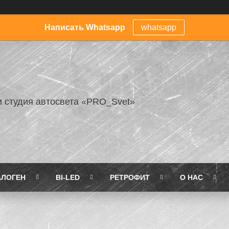
Написать Whatsapp
whatsapp
и студия автосвета «PRO_Svet»
АЛОГЕН
BI-LED
РЕТРОФИТ
О НАС