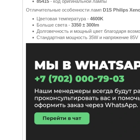
85415
- код оригинальной лампы
Отличительные особенности ламп
D1S Philips Xeno
Цветовая температура -
4600K
Больше света -
3350 ± 300lm
Долговечность и мощный цвет благодаря возм
Стандартная мощность 35W и напряжение 85V 