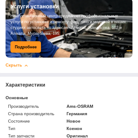
Услуги установки
Наш установочный центр предлагает профессиональные
услуги по установке и ремонту фар, линз и модулей в наших
студиях автосвета по адресам: Алматы, Жандосова, 102 и
Алматы, Муратбаева, 195.
Подробнее
Скрыть
Характеристики
Основные
Производитель
Ams-OSRAM
Страна производитель
Германия
Состояние
Новое
Тип
Ксенон
Тип запчасти
Оригинал