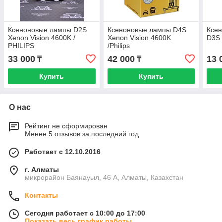
Ксеноновые лампы D2S
Ксеноновые лампы D4S
Ксе
Xenon Vision 4600K /
Xenon Vision 4600K
D3S 
PHILIPS
/Philips
33 000
42 000
13 
₸
₸
Купить
Купить
О нас
Рейтинг не сформирован
Менее 5 отзывов за последний год
Работает с 12.10.2016
г. Алматы
микрорайон Баянауыл, 46 А, Алматы, Казахстан
Контакты
Сегодня работает с 10:00 до 17:00
Показать весь график работы