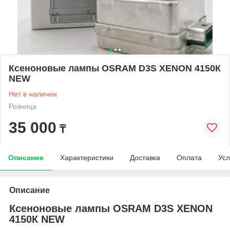
Ксеноновые лампы OSRAM D3S XENON 4150К
NEW
Нет в наличии
Розница
35 000
₸
Описание
Характеристики
Доставка
Оплата
Усл
Описание
Ксеноновые лампы OSRAM D3S XENON
4150К NEW