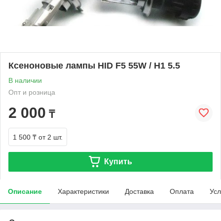
Ксеноновые лампы HID F5 55W / H1 5.5
В наличии
Опт и розница
2 000
₸
1 500 ₸
от 2 шт.
Купить
Описание
Характеристики
Доставка
Оплата
Усл