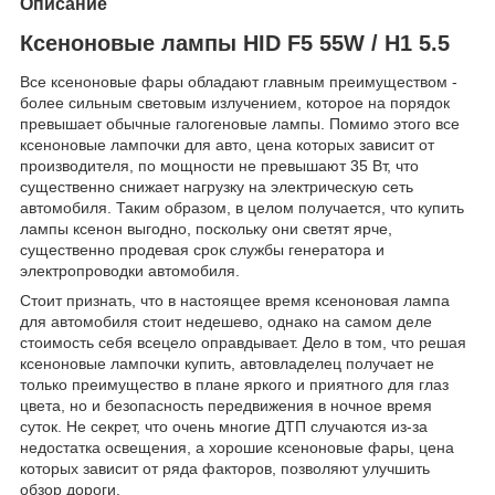
Описание
Ксеноновые лампы HID F5 55W / H1 5.5
Все ксеноновые фары обладают главным преимуществом -
более сильным световым излучением, которое на порядок
превышает обычные галогеновые лампы. Помимо этого все
ксеноновые лампочки для авто, цена которых зависит от
производителя, по мощности не превышают 35 Вт, что
существенно снижает нагрузку на электрическую сеть
автомобиля. Таким образом, в целом получается, что купить
лампы ксенон выгодно, поскольку они светят ярче,
существенно продевая срок службы генератора и
электропроводки автомобиля.
Стоит признать, что в настоящее время ксеноновая лампа
для автомобиля стоит недешево, однако на самом деле
стоимость себя всецело оправдывает. Дело в том, что решая
ксеноновые лампочки купить, автовладелец получает не
только преимущество в плане яркого и приятного для глаз
цвета, но и безопасность передвижения в ночное время
суток. Не секрет, что очень многие ДТП случаются из-за
недостатка освещения, а хорошие ксеноновые фары, цена
которых зависит от ряда факторов, позволяют улучшить
обзор дороги.