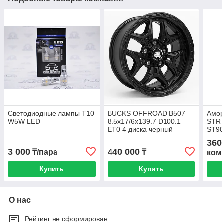
Светодиодные лампы T10
BUCKS OFFROAD B507
Амор
W5W LED
8.5x17/6x139.7 D100.1
STR 
ET0 4 диска черный
ST90
матовый
360
3 000
440 000
₸/пара
₸
ком
Купить
Купить
О нас
Рейтинг не сформирован