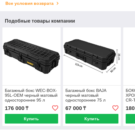
Все условия возврата
Подобные товары компании
Багажный бокс WEC-BOX-
Багажный бокс BAJA
БОК
95L-OEM черный матовый
черный матовый
ХРО
одностороннее 95 л
одностороннее 75 л
CR-
66 ч
176 000
67 000
180
₸
₸
одно
Купить
Купить