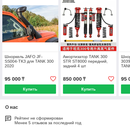
Шноркель JAFO JF-
Амортизатор TANK 300
Шно
SS004-TK3 для TANK 300
STR ST8000 передний,
303
2020
задний 4 шт
TAN
95 000
850 000
95 
₸
₸
Купить
Купить
О нас
Рейтинг не сформирован
Менее 5 отзывов за последний год