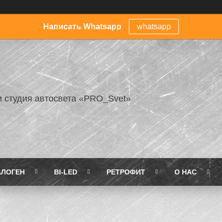
Написать Whatsapp
whatsapp
и студия автосвета «PRO_Svet»
АЛОГЕН
BI-LED
РЕТРОФИТ
О НАС